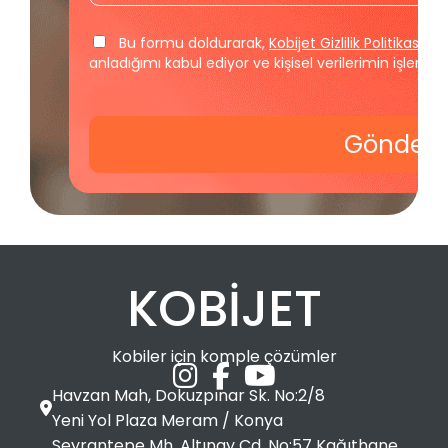
Bu formu doldurarak,
Kobijet Gizlilik Politikası v
anladığımı kabul ediyor ve kişisel verilerimin işlenme
Gönder
KOBİJET
Kobiler için komple çözümler
Havzan Mah, Dokuzpınar Sk. No:2/8
Yeni Yol Plaza Meram / Konya
Seyrantepe Mh. Altınay Cd. No:57 Kağıthane