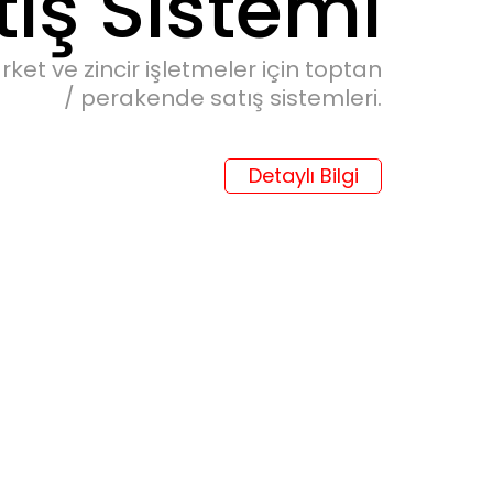
tış Sistemi
ket ve zincir işletmeler için toptan
/ perakende satış sistemleri.
Detaylı Bilgi