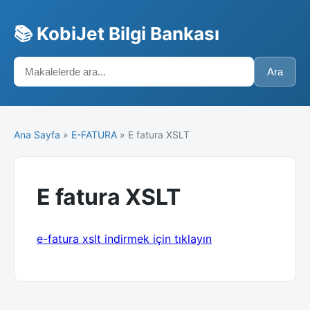
📚 KobiJet Bilgi Bankası
Ara
Ana Sayfa
»
E-FATURA
» E fatura XSLT
E fatura XSLT
e-fatura xslt indirmek için tıklayın