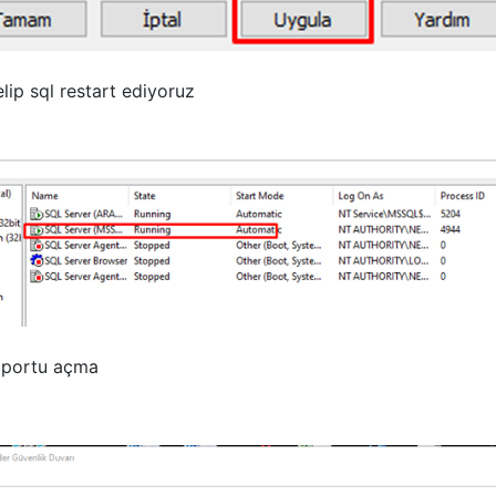
elip sql restart ediyoruz
 portu açma