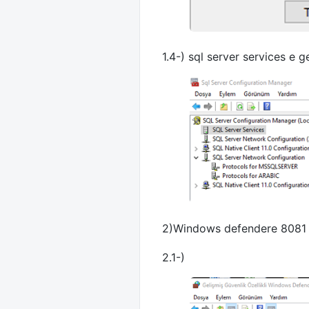
1.4-) sql server services e g
2)Windows defendere 8081
2.1-)