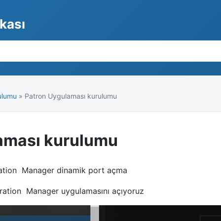
nkası
ulumu
» Patron Uygulaması kurulumu
aması kurulumu
ration Manager dinamik port açma
guration Manager uygulamasını açıyoruz