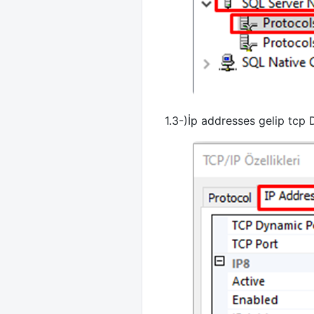
1.3-)İp addresses gelip tcp