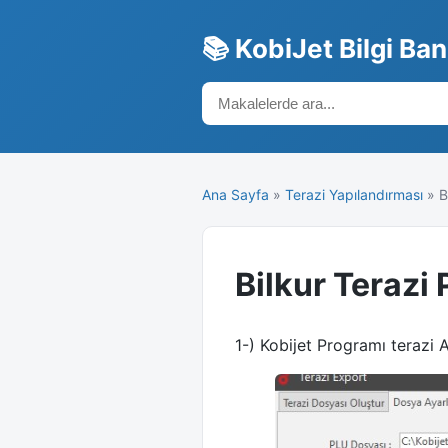
📚 KobiJet Bilgi Ba
Ana Sayfa
»
Terazi Yapılandırması
» B
Bilkur Terazi 
1-) Kobijet Programı terazi 