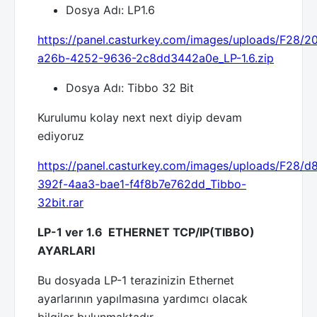
Dosya Adı: LP1.6
https://panel.casturkey.com/images/uploads/F28/
a26b-4252-9636-2c8dd3442a0e_LP-1.6.zip
Dosya Adı: Tibbo 32 Bit
Kurulumu kolay next next diyip devam
ediyoruz
https://panel.casturkey.com/images/uploads/F28/
392f-4aa3-bae1-f4f8b7e762dd_Tibbo-
32bit.rar
LP-1 ver 1.6 ETHERNET TCP/IP(TIBBO)
AYARLARI
Bu dosyada LP-1 terazinizin Ethernet
ayarlarının yapılmasına yardımcı olacak